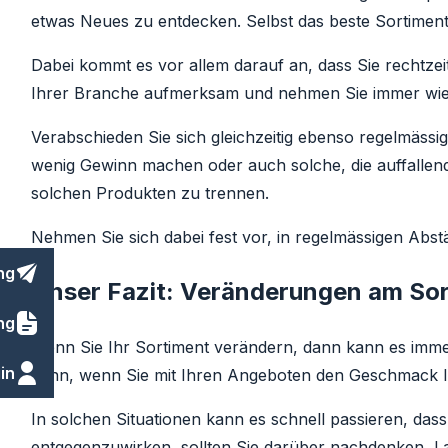
etwas Neues zu entdecken. Selbst das beste Sortiment 
Dabei kommt es vor allem darauf an, dass Sie rechtzei
Ihrer Branche aufmerksam und nehmen Sie immer wiede
Verabschieden Sie sich gleichzeitig ebenso regelmässig 
wenig Gewinn machen oder auch solche, die auffallend
solchen Produkten zu trennen.
Nehmen Sie sich dabei fest vor, in regelmässigen Abst
ng
Unser Fazit: Veränderungen am So
ng
Wenn Sie Ihr Sortiment verändern, dann kann es immer
in
dann, wenn Sie mit Ihren Angeboten den Geschmack Ih
In solchen Situationen kann es schnell passieren, das
entgegenzuwirken, sollten Sie darüber nachdenken, L