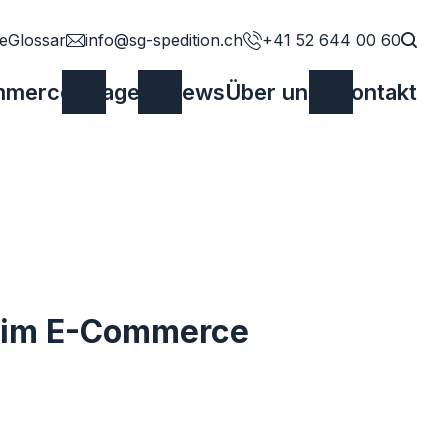
te
Glossar
info@sg-spedition.ch
+41 52 644 00 60
Such
mmerce
Lager
News
Über uns
Kontakt
r im E-Commerce