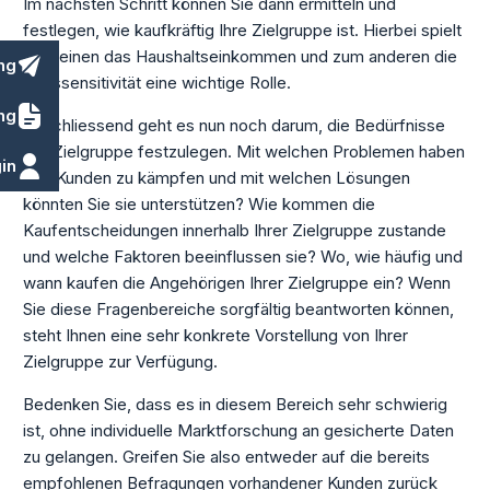
Im nächsten Schritt können Sie dann ermitteln und
festlegen, wie kaufkräftig Ihre Zielgruppe ist. Hierbei spielt
zum einen das Haushaltseinkommen und zum anderen die
ng
Preissensitivität eine wichtige Rolle.
ng
Abschliessend geht es nun noch darum, die Bedürfnisse
der Zielgruppe festzulegen. Mit welchen Problemen haben
in
Ihre Kunden zu kämpfen und mit welchen Lösungen
könnten Sie sie unterstützen? Wie kommen die
Kaufentscheidungen innerhalb Ihrer Zielgruppe zustande
und welche Faktoren beeinflussen sie? Wo, wie häufig und
wann kaufen die Angehörigen Ihrer Zielgruppe ein? Wenn
Sie diese Fragenbereiche sorgfältig beantworten können,
steht Ihnen eine sehr konkrete Vorstellung von Ihrer
Zielgruppe zur Verfügung.
Bedenken Sie, dass es in diesem Bereich sehr schwierig
ist, ohne individuelle Marktforschung an gesicherte Daten
zu gelangen. Greifen Sie also entweder auf die bereits
empfohlenen Befragungen vorhandener Kunden zurück